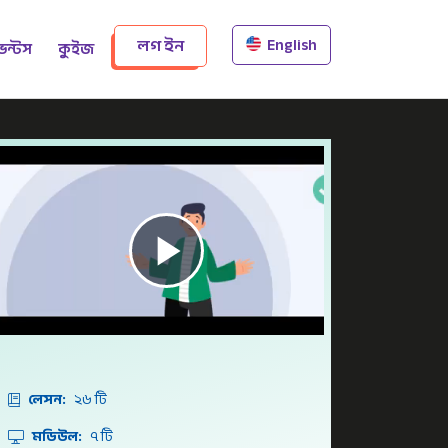
English
লগ ইন
েন্টস
কুইজ
Play
Video
লেসন:
২৬ টি
মডিউল:
৭ টি