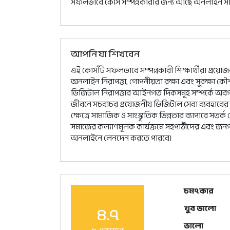
সফলভাবে কোর্স সম্পন্নকারীর জন্য আছে অনলাইন সা
আপনি যা শিখবেন
এই কোর্সটি সফলভাবে সম্পন্নকারী শিক্ষার্থীরা প্রয়োজন
অনলাইন নিরাপত্তা, গোপনীয়তা রক্ষা এবং সুরক্ষা কৌশল
ডিজিটাল নিরাপত্তার আইনগত দিকসমূহ সম্পর্কে অবগত 
জীবনে সচরাচর প্রয়োজনীয় ডিজিটাল সেবা ব্যবহারের স
ক্ষেত্রে সামাজিক ও সাংস্কৃতিক ভিন্নতার ব্যাপারে সতর
সমাজের কল্যাণমূলক কার্যক্রমে সহপাঠীদের এবং জনগণক
অনলাইনে লেনদেন করতে পারবে।
চমৎকার
৪.৭
খুব ভালো
ভালো