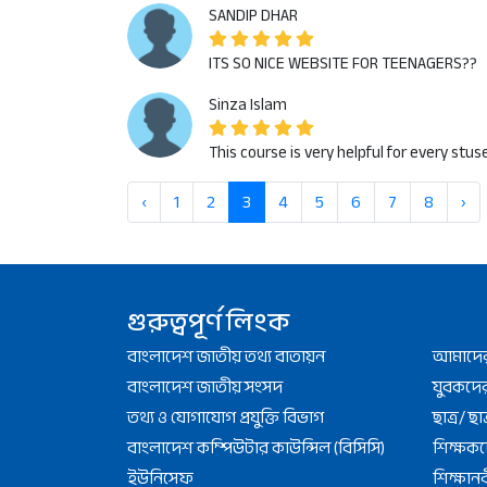
SANDIP DHAR
ITS SO NICE WEBSITE FOR TEENAGERS??
Sinza Islam
This course is very helpful for every stus
‹
1
2
3
4
5
6
7
8
›
গুরুত্বপূর্ণ লিংক
বাংলাদেশ জাতীয় তথ্য বাতায়ন
আমাদের 
বাংলাদেশ জাতীয় সংসদ
যুবকদের
তথ্য ও যোগাযোগ প্রযুক্তি বিভাগ
ছাত্র/ ছাত
বাংলাদেশ কম্পিউটার কাউন্সিল (বিসিসি)
শিক্ষকদ
ইউনিসেফ
শিক্ষান