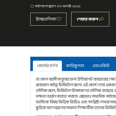
সর্বশেষ সংষ্করণ: ০৭-আগষ্ট-২০২৬
ইচ্ছেতালিকা
শেয়ার করুন
কোর্সের বর্ণনা
কারিকুলাম
এফএকিউ
যে কোন বয়সী মানুষের জন্য ইন্টারনেট ব্যবহারের ক্
প্রয়োজন পর্যাপ্ত ডিজিটাল জ্ঞান। এই কোর্স শেষে এক
মৌলিক জ্ঞান, ডিজিটাল উপকরণের মৌলিক ব্যবহার এবং 
দক্ষতা অর্জন করতে পারবে। এছাড়াও মাধ্যমিক পর্যায়ের শ
আঙ্গিকে বিষয় ভিত্তিক ভিডিও এবং সংশ্লিষ্ট লেখার মা
কুইজে অংশগ্রহনের মাধ্যমে শিক্ষার্থীরা তাদের ডিজিট