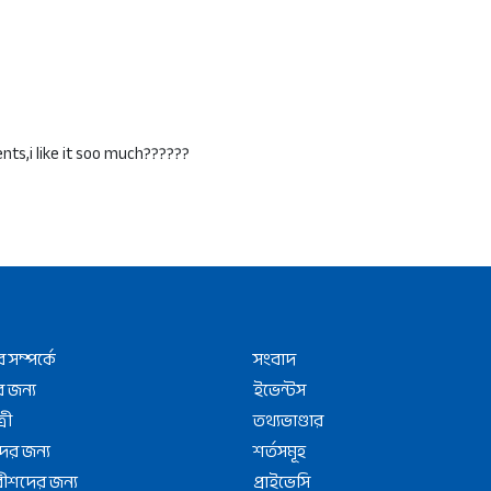
ents,i like it soo much??????
সম্পর্কে
সংবাদ
 জন্য
ইভেন্টস
্রী
তথ্যভাণ্ডার
ের জন্য
শর্তসমূহ
বীশদের জন্য
প্রাইভেসি