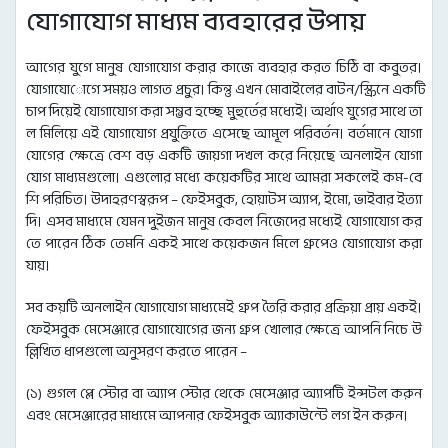
যোগাযোগ মাধ্যম ব্যবহারের উপায়
আগের যুগে মানুষ যোগাযোগ করার কাজে ব্যবহার করত চিঠি বা কবুতর।
যোগাযোগে সময়ও লাগত প্রচুর। কিন্তু এখন মোবাইলের বাটন/স্ক্রিনে একটি
চাপ দিয়েই যোগাযোগ করা সম্ভব হচ্ছে মুহুর্তের মধ্যেই। অর্থাৎ যুগের সাথে তা
ল মিলিয়ে এই যোগাযোগ প্রযুক্তিতে এসেছে আমূল পরিবর্তন। বর্তমানে যোগা
যোগের ক্ষেত্রে বেশ বড় একটি জায়গা দখল করে নিয়েছে অনলাইন যোগা
যোগ মাধ্যমগুলো। এগুলোর মধ্যে কয়েকটির সাথে আমরা সকলেই কম-বে
শি পরিচিত। উদাহরণস্বরূপ – ফেইসবুক, হোয়াটস অ্যাপ, ইমো, ভাইবার ইত্যা
দি। এসব মাধ্যমে যেমন দুইজন মানুষ কেবল নিজেদের মধ্যেই যোগাযোগ কর
তে পারেন ঠিক তেমনি একই সাথে কয়েকজন মিলে গ্রুপেও যোগাযোগ করা
যায়।
সব কয়টি অনলাইন যোগাযোগ মাধ্যমেই গ্রুপ তৈরি করার প্রক্রিয়া প্রায় একই।
ফেইসবুক মেসেঞ্জারে যোগাযোগের জন্য গ্রুপ খোলার ক্ষেত্রে আপনি নিচে উ
ল্লিখিত ধাপগুলো অনুসরণ করতে পারেন –
(১) গুগল প্লে স্টোর বা অ্যাপ স্টোর থেকে মেসেঞ্জার অ্যাপটি ইন্সটল করুন
এবং মেসেঞ্জারের মাধ্যমে আপনার ফেইসবুক অ্যাকাউন্টে লগ ইন করুন।