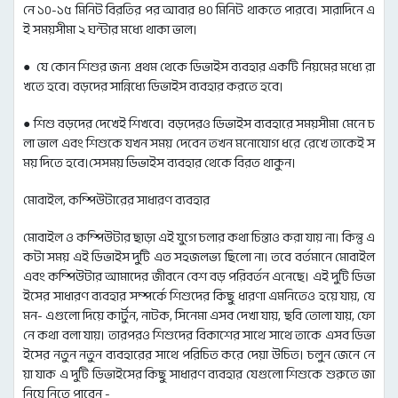
নে ১০-১৫ মিনিট বিরতির পর আবার ৪০ মিনিট থাকতে পারবে। সারাদিনে এ
ই সময়সীমা ২ ঘন্টার মধ্যে থাকা ভাল।
● যে কোন শিশুর জন্য প্রথম থেকে ডিভাইস ব্যবহার একটি নিয়মের মধ্যে রা
খতে হবে। বড়দের সান্নিধ্যে ডিভাইস ব্যবহার করতে হবে।
● শিশু বড়দের দেখেই শিখবে। বড়দেরও ডিভাইস ব্যবহারে সময়সীমা মেনে চ
লা ভাল এবং শিশুকে যখন সময় দেবেন তখন মনোযোগ ধরে রেখে তাকেই স
ময় দিতে হবে।সেসময় ডিভাইস ব্যবহার থেকে বিরত থাকুন।
মোবাইল, কম্পিউটারের সাধারণ ব্যবহার
মোবাইল ও কম্পিউটার ছাড়া এই যুগে চলার কথা চিন্তাও করা যায় না। কিন্তু এ
কটা সময় এই ডিভাইস দুটি এত সহজলভ্য ছিলো না। তবে বর্তমানে মোবাইল
এবং কম্পিউটার আমাদের জীবনে বেশ বড় পরিবর্তন এনেছে। এই দুটি ডিভা
ইসের সাধারণ ব্যবহার সম্পর্কে শিশুদের কিছু ধারণা এমনিতেও হয়ে যায়, যে
মন- এগুলো দিয়ে কার্টুন, নাটক, সিনেমা এসব দেখা যায়, ছবি তোলা যায়, ফো
নে কথা বলা যায়। তারপরও শিশুদের বিকাশের সাথে সাথে তাকে এসব ডিভা
ইসের নতুন নতুন ব্যবহারের সাথে পরিচিত করে দেয়া উচিত। চলুন জেনে নে
য়া যাক এ দুটি ডিভাইসের কিছু সাধারণ ব্যবহার যেগুলো শিশুকে শুরুতে জা
নিয়ে নিতে পারেন -