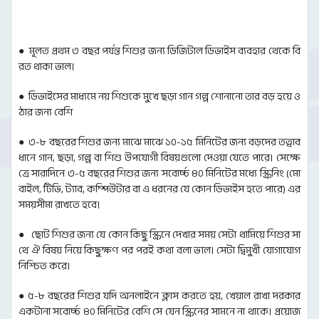
● মূলত প্রথম ৩ বছর পর্যন্ত শিশুর জন্য ডিজিটাল ডিভাইস ব্যবহার থেকে বি
রত থাকা ভাল।
● ডিভাইসের মাধ্যমে নয় শিশুকে মুখে ছড়া গান গল্প শোনানো তার বড় হয়ে ও
ঠার জন্য বেশি
● ৩-৮ বছরের শিশুর জন্য মাঝে মাঝে ১০-১৫ মিনিটের জন্য বড়দের তত্বাব
ধানে গান, ছড়া, গল্প বা শিশু উপযোগী বিষয়গুলো দেওয়া যেতে পারে। সেক্ষে
ত্রে সারাদিনে ৩-৫ বছরের শিশুর জন্য সবোর্চ্চ ৪০ মিনিটের মধ্যে স্ক্রিনিং (মো
বাইল, টিভি, ট্যাব, কম্পিউটার বা এ ধরনের যে কোন ডিভাইস হতে পারে) এর
সময়সীমা রাখতে হবে।
● ছোট শিশুর জন্য যে কোন কিছু স্ক্রিনে দেখার সময় সেটা থামিয়ে শিশুর সা
থে ঐ বিষয় নিয়ে কিছুক্ষণ পর পরই কথা বলা ভাল। সেটা দ্বিমুখী যোগাযোগ
নিশ্চিত করে।
● ৫-৮ বছরের শিশুর যদি অনলাইনে ক্লাস করতে হয়, খেয়াল রাখা দরকার
একটানা সবোর্চ্চ ৪০ মিনিটের বেশি সে যেন স্ক্রিনের সামনে না থাকে। প্রয়োজ