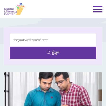
খুঁজুন