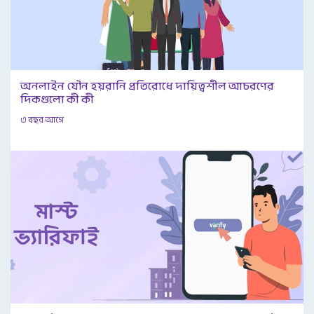
অনলাইন যৌন হয়রানি প্রতিরোধে দায়িত্বশীল আচরণের
দিকগুলো কী কী
৩ বছর আগে