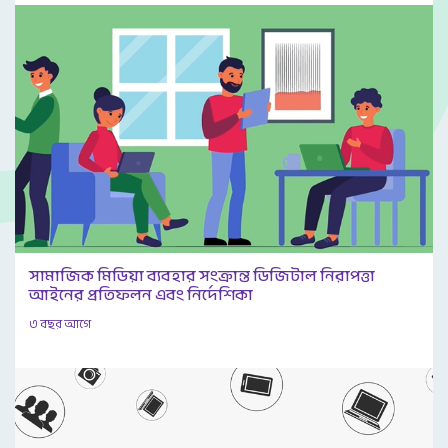
সামাজিক মিডিয়া ব্যবহার সংক্রান্ত ডিজিটাল নিরাপত্তা
আইনের প্রতিফলন এবং নির্দেশিকা
৩ বছর আগে