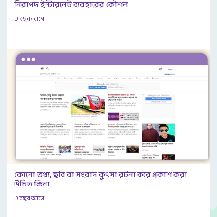
নিরাপদ ইন্টারনেট ব্যবহারের কৌশল
৩ বছর আগে
কোনো তথ্য, ছবি বা সংবাদ কুৎসা রটনা করে প্রকাশ করা
উচিত কিনা
৩ বছর আগে