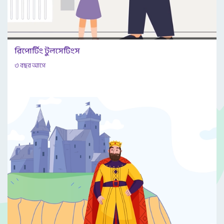
রিপোর্টিং টুলসেটিংস
৩ বছর আগে