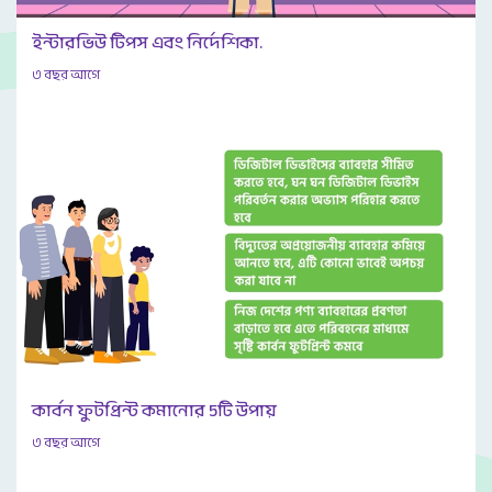
ইন্টারভিউ টিপস এবং নির্দেশিকা.
৩ বছর আগে
কার্বন ফুটপ্রিন্ট কমানোর 5টি উপায়
৩ বছর আগে