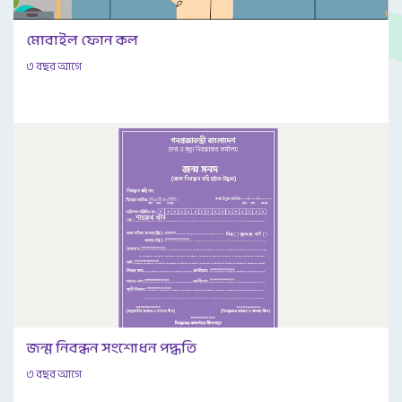
মোবাইল ফোন কল
৩ বছর আগে
জন্ম নিবন্ধন সংশোধন পদ্ধতি
৩ বছর আগে