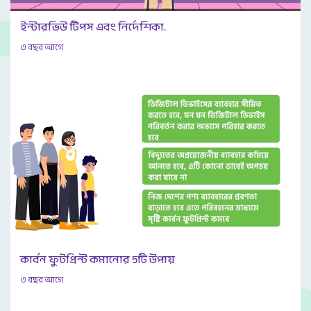
ইন্টারভিউ টিপস এবং নির্দেশিকা.
৩ বছর আগে
কার্বন ফুটপ্রিন্ট কমানোর 5টি উপায়
৩ বছর আগে