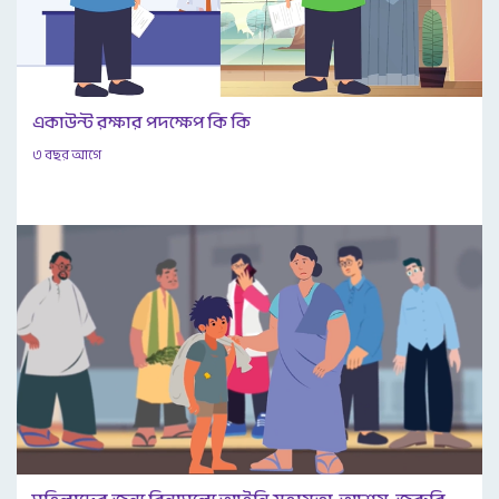
একাউন্ট রক্ষার পদক্ষেপ কি কি
৩ বছর আগে