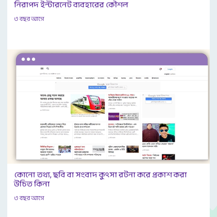
নিরাপদ ইন্টারনেট ব্যবহারের কৌশল
৩ বছর আগে
কোনো তথ্য, ছবি বা সংবাদ কুৎসা রটনা করে প্রকাশ করা
উচিত কিনা
৩ বছর আগে