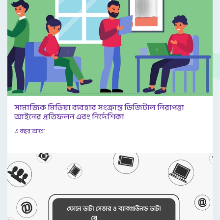
সামাজিক মিডিয়া ব্যবহার সংক্রান্ত ডিজিটাল নিরাপত্তা
আইনের প্রতিফলন এবং নির্দেশিকা
৩ বছর আগে