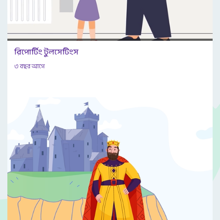
রিপোর্টিং টুলসেটিংস
৩ বছর আগে