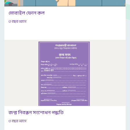
মোবাইল ফোন কল
৩ বছর আগে
জন্ম নিবন্ধন সংশোধন পদ্ধতি
৩ বছর আগে