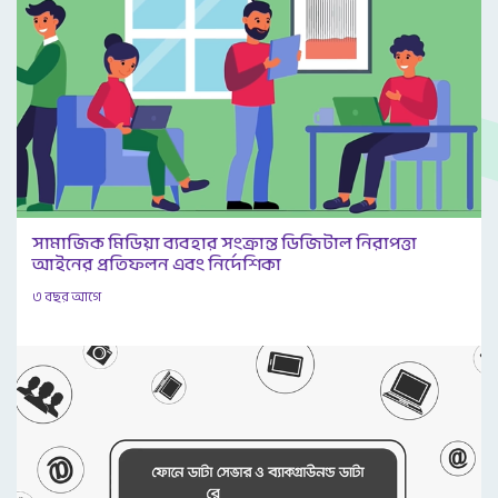
সামাজিক মিডিয়া ব্যবহার সংক্রান্ত ডিজিটাল নিরাপত্তা
আইনের প্রতিফলন এবং নির্দেশিকা
৩ বছর আগে