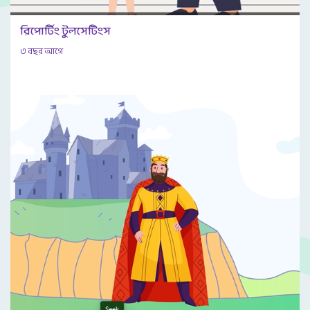
রিপোর্টিং টুলসেটিংস
৩ বছর আগে