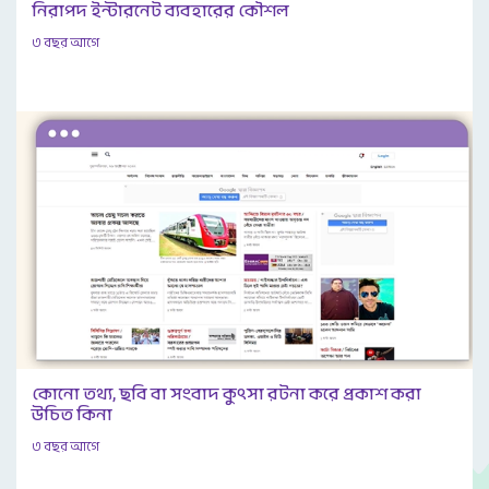
নিরাপদ ইন্টারনেট ব্যবহারের কৌশল
৩ বছর আগে
কোনো তথ্য, ছবি বা সংবাদ কুৎসা রটনা করে প্রকাশ করা
উচিত কিনা
৩ বছর আগে