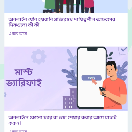
অনলাইন যৌন হয়রানি প্রতিরোধে দায়িত্বশীল আচরণের
দিকগুলো কী কী
৩ বছর আগে
অনলাইনে কোনো খবর বা তথ্য শেয়ার করার আগে যাচাই
করুন।
৩ বছর আগে