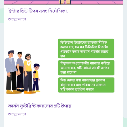
ইন্টারভিউ টিপস এবং নির্দেশিকা.
৩ বছর আগে
কার্বন ফুটপ্রিন্ট কমানোর 5টি উপায়
৩ বছর আগে