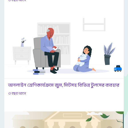
৩ বছর আগে
অনলাইন শ্রেণিকার্যক্রমে জুম, মিটসহ বিভিন্ন টুলসের ব্যবহার
৩ বছর আগে