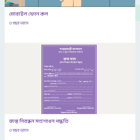
মোবাইল ফোন কল
৩ বছর আগে
জন্ম নিবন্ধন সংশোধন পদ্ধতি
৩ বছর আগে