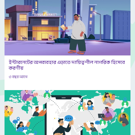
ইন্টারনেটের অপব্যবহার এড়াতে দায়িত্বশীল নাগরিক হিসেবে
করণীয়
৩ বছর আগে