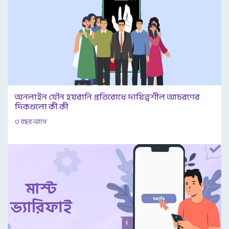
অনলাইন যৌন হয়রানি প্রতিরোধে দায়িত্বশীল আচরণের
দিকগুলো কী কী
৩ বছর আগে