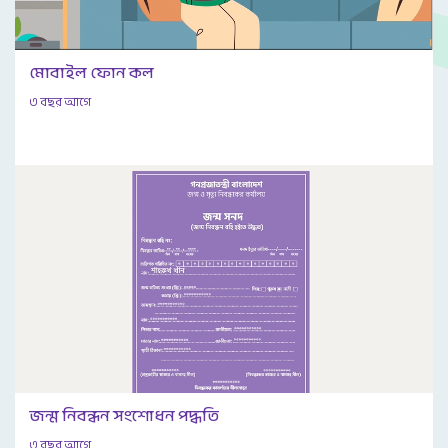
মোবাইল ফোন কল
৩ বছর আগে
জন্ম নিবন্ধন সংশোধন পদ্ধতি
৩ বছর আগে