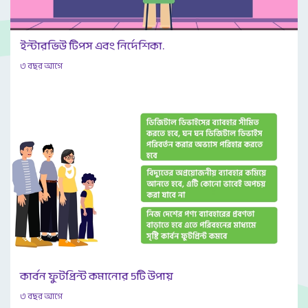
ইন্টারভিউ টিপস এবং নির্দেশিকা.
৩ বছর আগে
কার্বন ফুটপ্রিন্ট কমানোর 5টি উপায়
৩ বছর আগে