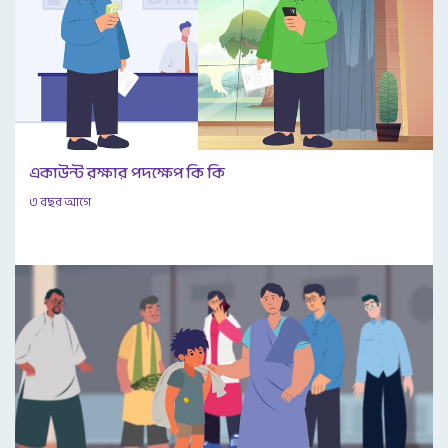
একাউন্ট রক্ষার পদক্ষেপ কি কি
৩ বছর আগে