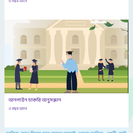
৩ বছর আগে
অনলাইন চাকরি অনুসন্ধান
৩ বছর আগে