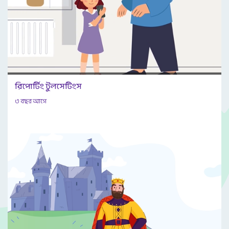
রিপোর্টিং টুলসেটিংস
৩ বছর আগে