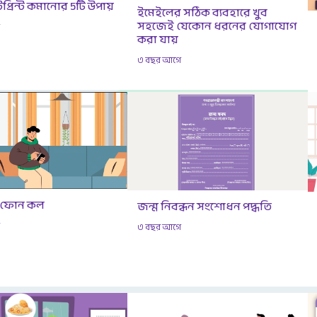
টপ্রিন্ট কমানোর 5টি উপায়
ইমেইলের সঠিক ব্যবহারে খুব
সহজেই যেকোন ধরনের যোগাযোগ
ে
করা যায়
৩ বছর আগে
 ফোন কল
জন্ম নিবন্ধন সংশোধন পদ্ধতি
ে
৩ বছর আগে