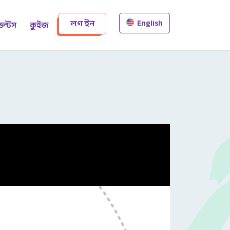
English
লগ ইন
েন্টস
কুইজ