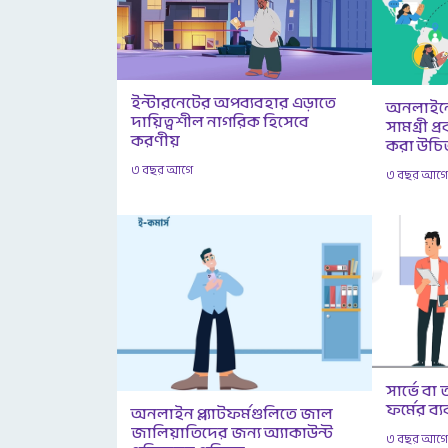
ইন্টারনেটের অপব্যবহার এড়াতে
অনলাইনে
দায়িত্বশীল নাগরিক হিসেবে
সামগ্রী 
করণীয়
করা উচি
৩ বছর আগে
৩ বছর আগ
সার্ভে বা
ফর্মের ব্
অনলাইন প্ল্যাটফর্মগুলিতে জাল
জালিয়াতিদের জন্য অ্যাকাউন্ট
৩ বছর আগ