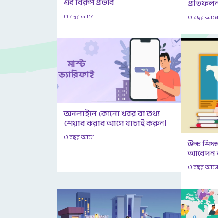
এর বিরূপ প্রভাব
প্রতিফলন
৩ বছর আগে
৩ বছর আগ
অনলাইনে কোনো খবর বা তথ্য
শেয়ার করার আগে যাচাই করুন।
৩ বছর আগে
উচ্চ শিক
আবেদন ক
৩ বছর আগ