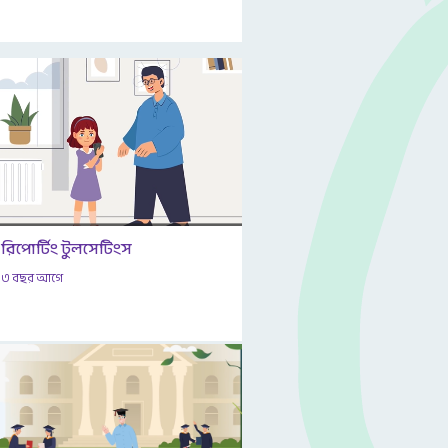
রিপোর্টিং টুলসেটিংস
৩ বছর আগে