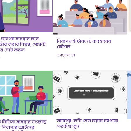
অ্যাপস ব্যবহার করে
নিরাপদ ইন্টারনেট ব্যবহারের
ডার করার নিয়ম, পেমেন্ট
কৌশল
য় নোট করুন
৩ বছর আগে
ে
অ্যাপের ডেটা সেভ করার ব্যাপারে
িডিয়া ব্যবহার সংক্রান্ত
সতর্ক থাকুন
 নিরাপত্তা আইনের