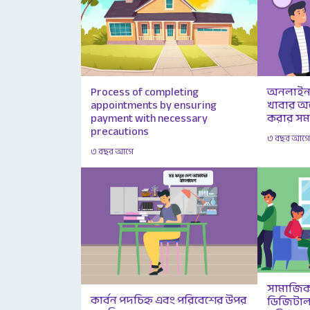
অনলাইন 
Process of completing
খাবার অর্
appointments by ensuring
করার সম
payment with necessary
precautions
৩ বছর আগ
৩ বছর আগে
সামাজিক ম
কার্বন পদচিহ্ন এবং পরিবেশের উপর
ডিজিটাল