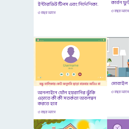
কার্বন ফু
ইন্টারভিউ টিপস এবং নির্দেশিকা.
৩ বছর আগ
৩ বছর আগে
মোবাইল
অনলাইনে যৌন হয়রানির ঝুঁকি
৩ বছর আগ
এড়াতে কী কী সতর্কতা অবলম্বন
করতে হবে
৩ বছর আগে