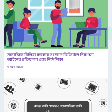
সামাজিক মিডিয়া ব্যবহার সংক্রান্ত ডিজিটাল নিরাপত্তা
আইনের প্রতিফলন এবং নির্দেশিকা
৩ বছর আগে