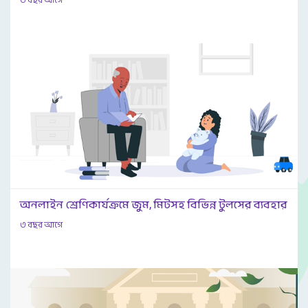
৩ বছর আগে
অনলাইন শ্রেণিকার্যক্রমে জুম, মিটসহ বিভিন্ন টুলসের ব্যবহার
৩ বছর আগে