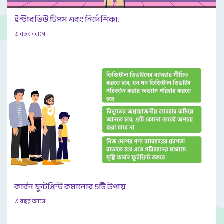
ইন্টারভিউ টিপস এবং নির্দেশিকা.
৩ বছর আগে
কার্বন ফুটপ্রিন্ট কমানোর 5টি উপায়
৩ বছর আগে