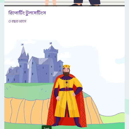
রিপোর্টিং টুলসেটিংস
৩ বছর আগে