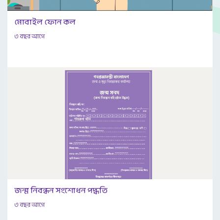
মোবাইল ফোন কল
৩ বছর আগে
জন্ম নিবন্ধন সংশোধন পদ্ধতি
৩ বছর আগে