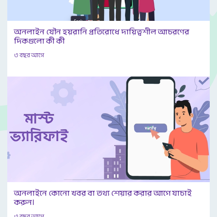
অনলাইন যৌন হয়রানি প্রতিরোধে দায়িত্বশীল আচরণের
দিকগুলো কী কী
৩ বছর আগে
অনলাইনে কোনো খবর বা তথ্য শেয়ার করার আগে যাচাই
করুন।
৩ বছর আগে