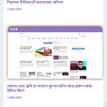
নিরাপদ ইন্টারনেট ব্যবহারের কৌশল
৩ বছর আগে
কোনো তথ্য, ছবি বা সংবাদ কুৎসা রটনা করে প্রকাশ করা
উচিত কিনা
৩ বছর আগে